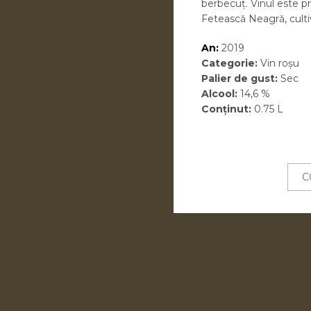
berbecuț. Vinul este pr
Fetească Neagră, cultiva
An:
2019
Categorie:
Vin roșu
Palier de gust:
Sec
Alcool:
14,6 %
Conținut:
0.75 L
C