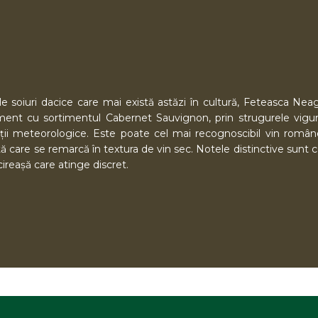
le soiuri dacice care mai există astăzi în cultură, Feteasca Ne
nament cu sortimentul Cabernet Sauvignon, prin strugurele vigur
iții meteorologice. Este poate cel mai recognoscibil vin româ
ată care se remarcă în textura de vin sec. Notele distinctive sunt 
cireașă care atinge discret.