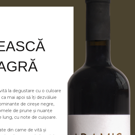
EASCĂ
AGRĂ
ită la degustare cu o culoare
, ca mai apoi să îți dezvăluie
ominante de cireșe negre,
omele de prune și nuanțe
e lung, cu note de cuișoare.
ate din carne de vită și