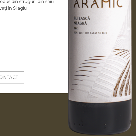
odus din strugurii din soiul
ți în Silagiu.
ONTACT