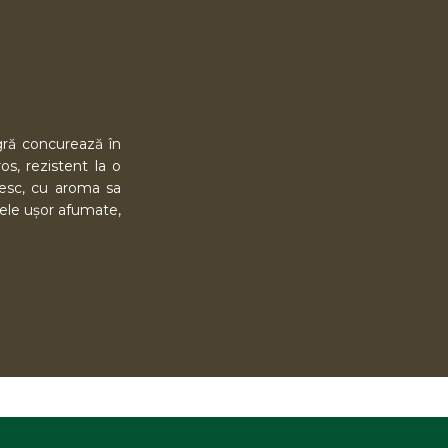
agră concurează în
os, rezistent la o
nesc, cu aroma sa
cele ușor afumate,