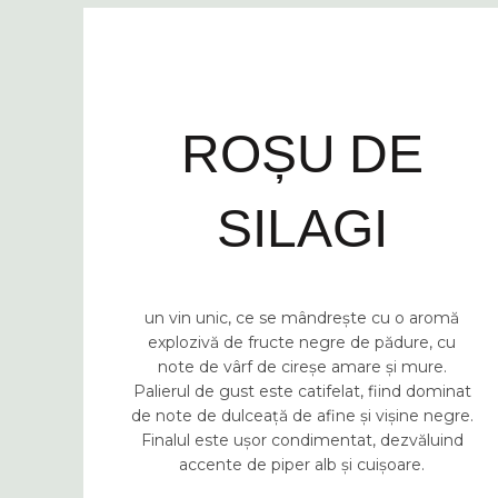
GAMA PREMIUM
ROȘU DE
SILAGI
un vin unic, ce se mândrește cu o aromă
explozivă de fructe negre de pădure, cu
note de vârf de cireșe amare și mure.
Palierul de gust este catifelat, fiind dominat
de note de dulceață de afine și vișine negre.
Finalul este ușor condimentat, dezvăluind
accente de piper alb și cuișoare.