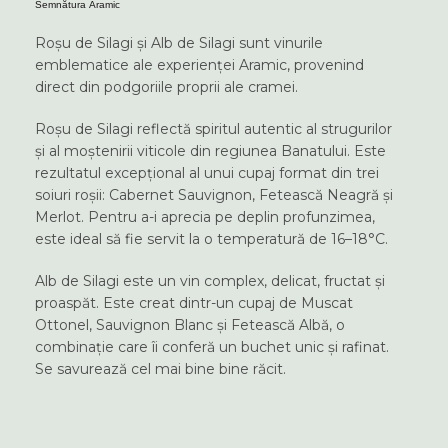
Semnătura Aramic
Roșu de Silagi și Alb de Silagi sunt vinurile
emblematice ale experienței Aramic, provenind
direct din podgoriile proprii ale cramei.
Roșu de Silagi reflectă spiritul autentic al strugurilor
și al moștenirii viticole din regiunea Banatului. Este
rezultatul excepțional al unui cupaj format din trei
soiuri roșii: Cabernet Sauvignon, Fetească Neagră și
Merlot. Pentru a-i aprecia pe deplin profunzimea,
este ideal să fie servit la o temperatură de 16–18°C.
Alb de Silagi este un vin complex, delicat, fructat și
proaspăt. Este creat dintr-un cupaj de Muscat
Ottonel, Sauvignon Blanc și Fetească Albă, o
combinație care îi conferă un buchet unic și rafinat.
Se savurează cel mai bine bine răcit.