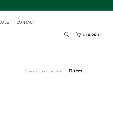
COLE
CONTACT
0
/
0.00
lei
Filters
Afișez singurul rezultat