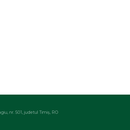
agiu, nr. 501, judetul Timiș, RO