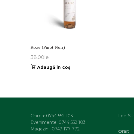
Roze (Pinot Noir)
38.00
lei
Adaugă în coș
Crama: 0744 552 103
Loc. Sil
Evenimente: 0744 552 103
Magazin: 0747 177 772
Orar: