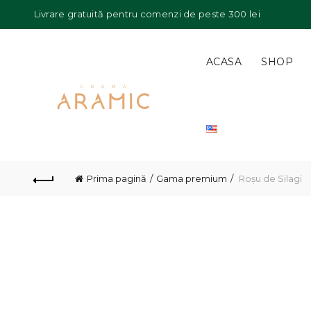
Livrare gratuită pentru comenzi de peste 300 lei
ACASA
SHOP
Prima pagină
Gama premium
Roșu de Silagi