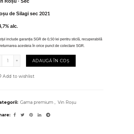
in Roșu · Sec
oșu de Silagi sec 2021
4,7% alc.
ețul include garanția SGR de 0,50 lei pentru sticlă, recuperabilă
 returnarea acesteia în orice punct de colectare SGR.
Cantitate
ADAUGĂ ÎN COȘ
Add to wishlist
ategorii:
Gama premium
,
Vin Roșu
hare