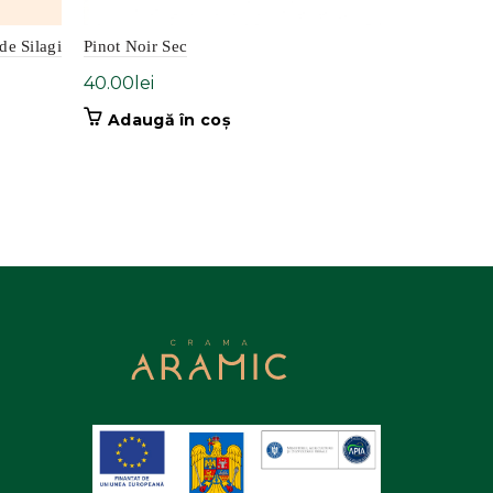
de Silagi
Pinot Noir Sec
Merlot
40.00
lei
38.00
lei
Adaugă în coș
Adaugă 