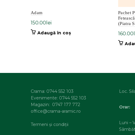
Adam
Pachet P
Feteasc
150.00
lei
(Piatra S
Adaugă în coș
160.00
Ada
Crama: 0744 552 103
Loc. Sil
Evenimente: 0744 552 103
Magazin: 0747 177 772
Orar:
office@crama-aramic.ro
Luni – V
Termeni și condiții
Sâmbăt