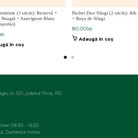
remium (3 sticle): Rezervă +
Pachet Duo Silagi (2 sticle): Alb 
ă Neagră + Sauvignon Blanc
+ Roșu de Silagi
oarelui)
80.00
lei
lei
Adaugă în coș
ugă în coș
agiu, nr. 501, judetul Timiș, RO
ineri 08:30 – 16:30
ă, Duminică Inchis