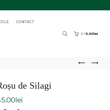
COLE
CONTACT
0
/
0.00
lei
Roșu de Silagi
45.00
lei