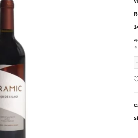
V
R
1
Pr
la
C
S